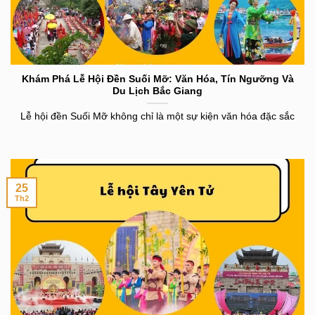
Khám Phá Lễ Hội Đền Suối Mỡ: Văn Hóa, Tín Ngưỡng Và
Du Lịch Bắc Giang
Lễ hội đền Suối Mỡ không chỉ là một sự kiện văn hóa đặc sắc
25
Th2