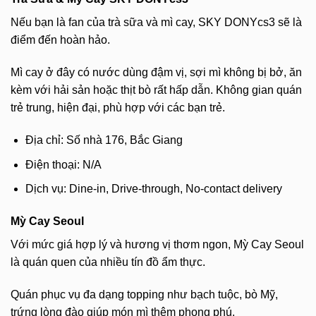
Nếu bạn là fan của trà sữa và mì cay, SKY DONYcs3 sẽ là
điểm đến hoàn hảo.
Mì cay ở đây có nước dùng đậm vị, sợi mì không bị bở, ăn
kèm với hải sản hoặc thịt bò rất hấp dẫn. Không gian quán
trẻ trung, hiện đại, phù hợp với các bạn trẻ.
Địa chỉ: Số nhà 176, Bắc Giang
Điện thoại: N/A
Dịch vụ: Dine-in, Drive-through, No-contact delivery
Mỳ Cay Seoul
Với mức giá hợp lý và hương vị thơm ngon, Mỳ Cay Seoul
là quán quen của nhiều tín đồ ẩm thực.
Quán phục vụ đa dạng topping như bạch tuộc, bò Mỹ,
trứng lòng đào giúp món mì thêm phong phú.