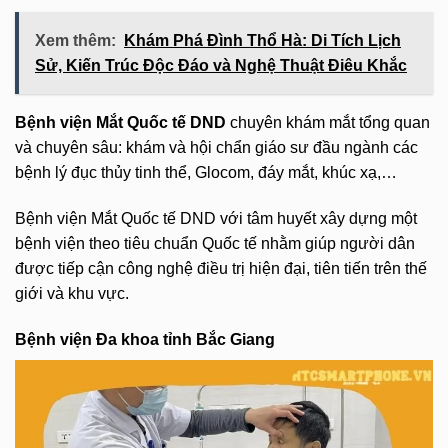
Xem thêm:
Khám Phá Đình Thổ Hà: Di Tích Lịch
Sử, Kiến Trúc Độc Đáo và Nghệ Thuật Điêu Khắc
Bệnh viện Mắt Quốc tế DND
chuyên khám mắt tổng quan
và chuyên sâu: khám và hội chẩn giáo sư đầu ngành các
bệnh lý đục thủy tinh thể, Glocom, đáy mắt, khúc xạ,…
Bệnh viện Mắt Quốc tế DND với tâm huyết xây dựng một
bệnh viện theo tiêu chuẩn Quốc tế nhằm giúp người dân
được tiếp cận công nghệ điều trị hiện đại, tiên tiến trên thế
giới và khu vực.
Bệnh viện Đa khoa tỉnh Bắc Giang