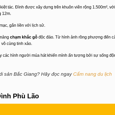
 kiệt tác. Đình được xây dựng trên khuôn viên rộng 1.500m², vớ
g 12m.
ạc, gắn liền với lịch sử.
c mảng
chạm khắc gỗ
độc đáo. Từ hình ảnh rồng phượng đến c
 vô cùng tinh xảo.
ay các hình người múa hát khiến mình ấn tượng bởi sự sống độ
di sản Bắc Giang? Hãy đọc ngay
Cẩm nang du lịch
 Đình Phù Lão