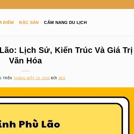
A ĐIỂM
ĐẶC SẢN
CẨM NANG DU LỊCH
ão: Lịch Sử, Kiến Trúc Và Giá Trị
Văn Hóa
G TRÊN
THÁNG MỘT 16, 2025
BỞI
SEO