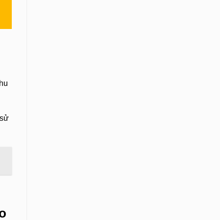
phu
 sử
ão