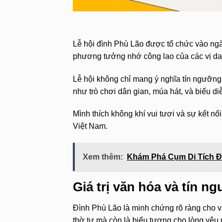
Lễ hội đình Phù Lão được tổ chức vào ngà
phương tưởng nhớ công lao của các vị d
Lễ hội không chỉ mang ý nghĩa tín ngưỡng
như trò chơi dân gian, múa hát, và biểu diễ
Mình thích không khí vui tươi và sự kết nố
Việt Nam.
Xem thêm:
Khám Phá Cụm Di Tích Đì
Giá trị văn hóa và tín 
Đình Phù Lão là minh chứng rõ ràng cho v
thờ tự mà còn là biểu tượng cho lòng yêu 