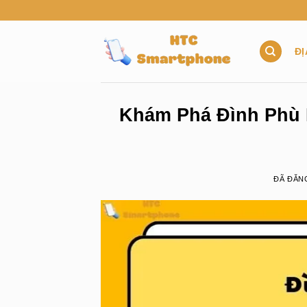
Chuyển
đến
nội
ĐỊ
dung
Khám Phá Đình Phù L
ĐÃ ĐĂN