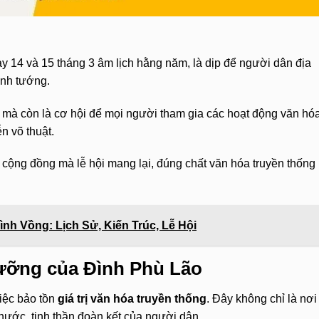
y 14 và 15 tháng 3 âm lịch hằng năm, là dịp để người dân địa
anh tướng.
 mà còn là cơ hội để mọi người tham gia các hoạt động văn hó
n võ thuật.
i cộng đồng mà lễ hội mang lại, đúng chất văn hóa truyền thống
nh Vồng: Lịch Sử, Kiến Trúc, Lễ Hội
ngưỡng của Đình Phù Lão
iệc bảo tồn
giá trị văn hóa truyền thống
. Đây không chỉ là nơi
nước, tinh thần đoàn kết của người dân.