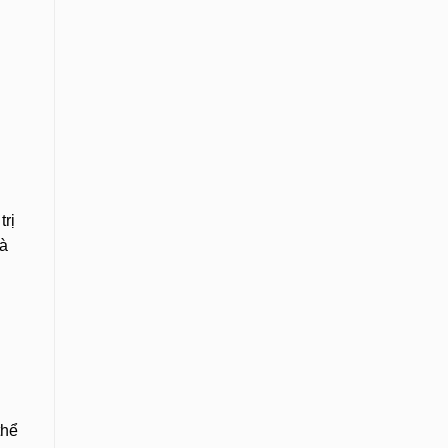
trị
và
thể