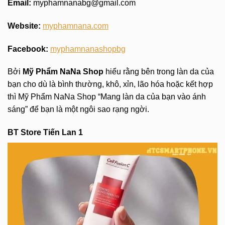
Email:
myphamnanabg@gmail.com
Website:
myphamnana.com
Facebook:
myphamnanashopbg
Bởi
Mỹ Phẩm NaNa Shop
hiểu rằng bên trong làn da của
bạn cho dù là bình thường, khô, xỉn, lão hóa hoặc kết hợp
thì Mỹ Phẩm NaNa Shop “Mang làn da của bạn vào ánh
sáng” để bạn là một ngôi sao rạng ngời.
BT Store Tiến Lan 1