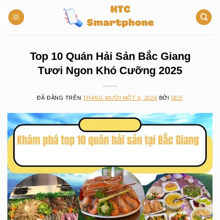
Chuyển
đến
nội
dung
Top 10 Quán Hải Sản Bắc Giang
Tươi Ngon Khó Cưỡng 2025
ĐÃ ĐĂNG TRÊN
THÁNG MƯỜI MỘT 6, 2024
BỞI
SEO