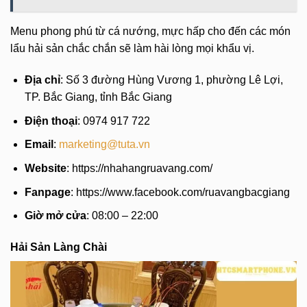
Menu phong phú từ cá nướng, mực hấp cho đến các món
lẩu hải sản chắc chắn sẽ làm hài lòng mọi khẩu vị.
Địa chỉ
: Số 3 đường Hùng Vương 1, phường Lê Lợi,
TP. Bắc Giang, tỉnh Bắc Giang
Điện thoại
: 0974 917 722
Email
:
marketing@tuta.vn
Website
: https://nhahangruavang.com/
Fanpage
: https://www.facebook.com/ruavangbacgiang
Giờ mở cửa
: 08:00 – 22:00
Hải Sản Làng Chài