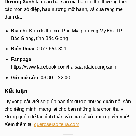
Dương Xanh
là quán hải sản mà bạn có thể thưởng thức
các món sò điệp, hàu nướng mỡ hành, và cua rang me
đậm đà.
Địa chỉ
: Khu đô thị mới Phú Mỹ, phường Mỹ Độ, TP.
Bắc Giang, tỉnh Bắc Giang
Điện thoại
: 0977 654 321
Fanpage
:
https://www.facebook.com/haisaandaiduongxanh
Giờ mở cửa
: 08:30 – 22:00
Kết luận
Hy vọng bài viết sẽ giúp bạn tìm được những quán hải sản
cho riêng mình, mang lại cho bạn những lựa chọn thú vị.
Đừng quên để lại bình luận và chia sẻ với mọi người nhé!
Xem thêm tại
querosersolteira.com
.