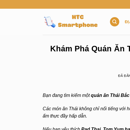
Chuyển
đến
nội
ĐỊ
dung
Khám Phá Quán Ăn T
ĐÃ ĐĂ
Bạn đang tìm kiếm một
quán ăn Thái Bắc
Các món ăn Thái không chỉ nổi tiếng với h
ẩm thực đầy hấp dẫn.
Nếu bạn yêu thích
Pad Thai, Tom Yum ha