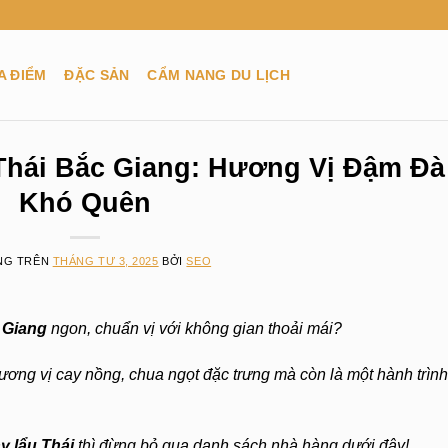
A ĐIỂM
ĐẶC SẢN
CẨM NANG DU LỊCH
hái Bắc Giang: Hương Vị Đậm Đà
Khó Quên
NG TRÊN
THÁNG TƯ 3, 2025
BỞI
SEO
 Giang
ngon, chuẩn vị với không gian thoải mái?
ương vị cay nồng, chua ngọt đặc trưng mà còn là một hành trình
y lẩu Thái
thì đừng bỏ qua danh sách nhà hàng dưới đây!