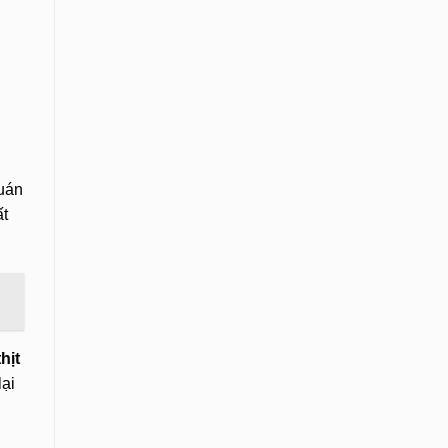
quán
ất
hịt
lại