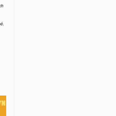
ch
hé.