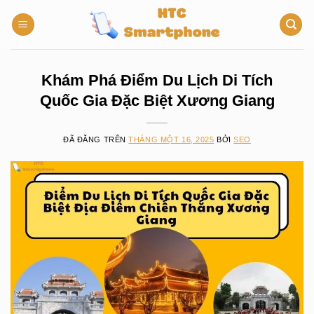
Chuyển
đến
nội
dung
Khám Phá Điểm Du Lịch Di Tích
Quốc Gia Đặc Biệt Xương Giang
ĐÃ ĐĂNG TRÊN
THÁNG MỘT 16, 2025
BỞI
SEO