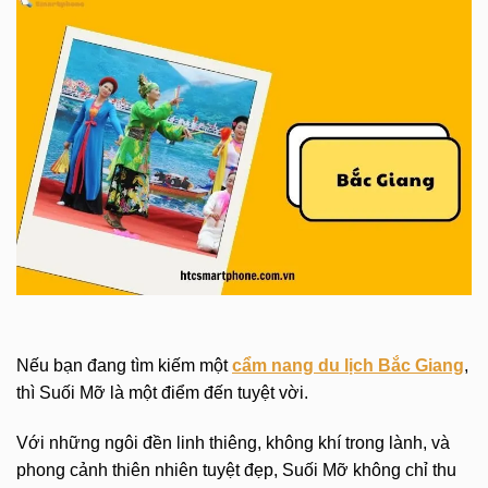
Nếu bạn đang tìm kiếm một
cẩm nang du lịch Bắc Giang
,
thì Suối Mỡ là một điểm đến tuyệt vời.
Với những ngôi đền linh thiêng, không khí trong lành, và
phong cảnh thiên nhiên tuyệt đẹp, Suối Mỡ không chỉ thu