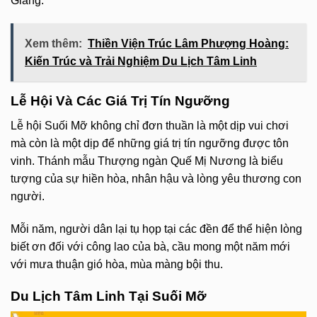
Giang.
Xem thêm:
Thiền Viện Trúc Lâm Phượng Hoàng:
Kiến Trúc và Trải Nghiệm Du Lịch Tâm Linh
Lễ Hội Và Các Giá Trị Tín Ngưỡng
Lễ hội Suối Mỡ không chỉ đơn thuần là một dịp vui chơi
mà còn là một dịp để những giá trị tín ngưỡng được tôn
vinh. Thánh mẫu Thượng ngàn Quế Mị Nương là biểu
tượng của sự hiền hòa, nhân hậu và lòng yêu thương con
người.
Mỗi năm, người dân lại tụ họp tại các đền để thể hiện lòng
biết ơn đối với công lao của bà, cầu mong một năm mới
với mưa thuận gió hòa, mùa màng bội thu.
Du Lịch Tâm Linh Tại Suối Mỡ