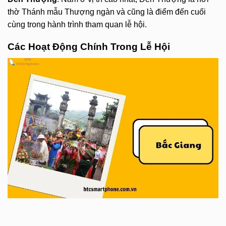
thờ Thánh mẫu Thượng ngàn và cũng là điểm đến cuối
cùng trong hành trình tham quan lễ hội.
Các Hoạt Động Chính Trong Lễ Hội