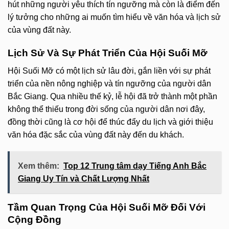
hút những người yêu thích tín ngưỡng mà còn là điểm đến
lý tưởng cho những ai muốn tìm hiểu về văn hóa và lịch sử
của vùng đất này.
Lịch Sử Và Sự Phát Triển Của Hội Suối Mỡ
Hội Suối Mỡ có một lịch sử lâu đời, gắn liền với sự phát
triển của nền nông nghiệp và tín ngưỡng của người dân
Bắc Giang. Qua nhiều thế kỷ, lễ hội đã trở thành một phần
không thể thiếu trong đời sống của người dân nơi đây,
đồng thời cũng là cơ hội để thúc đẩy du lịch và giới thiệu
văn hóa đặc sắc của vùng đất này đến du khách.
Xem thêm:
Top 12 Trung tâm dạy Tiếng Anh Bắc
Giang Uy Tín và Chất Lượng Nhất
Tầm Quan Trọng Của Hội Suối Mỡ Đối Với
Cộng Đồng