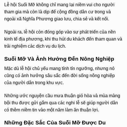
Lễ hội Suối Mỡ không chỉ mang lại niềm vui cho người
tham gia mà còn là dịp để cộng đồng dân cư trong và
ngoài xã Nghĩa Phương giao lưu, chia sẻ và kết nối.
Ngoài ra, lễ hội còn đóng góp vào sự phát triển của nền
kinh tế địa phương, khi thu hút du khách đến tham quan và
trải nghiệm các dịch vụ du lịch.
Suối Mỡ Và Ảnh Hưởng Đến Nông Nghiệp
Mặc dù lễ hội chủ yếu mang tính tín ngưỡng, nhưng nó
cũng có ảnh hưởng sâu sắc đến đời sống nông nghiệp
của người dân trong khu vực.
Những ước nguyện cầu mưa thuận gió hòa và mùa màng
bội thu được gửi gắm qua các nghi lễ sẽ giúp người dân
có thêm niềm tin vào một năm làm ăn thuận lợi.
Những Đặc Sắc Của Suối Mỡ Được Du