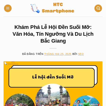
Chuyển
đến
nội
dung
Khám Phá Lễ Hội Đền Suối Mỡ:
Văn Hóa, Tín Ngưỡng Và Du Lịch
Bắc Giang
ĐÃ ĐĂNG TRÊN
THÁNG HAI 25, 2025
BỞI
SEO