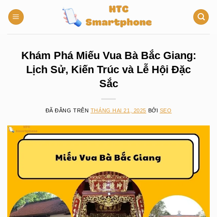
Chuyển
đến
nội
dung
Khám Phá Miếu Vua Bà Bắc Giang:
Lịch Sử, Kiến Trúc và Lễ Hội Đặc
Sắc
ĐÃ ĐĂNG TRÊN
THÁNG HAI 21, 2025
BỞI
SEO