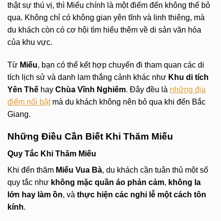
thật sự thú vị, thì Miếu chính là một điểm đến không thể bỏ
qua. Không chỉ có không gian yên tĩnh và linh thiêng, mà
du khách còn có cơ hội tìm hiểu thêm về di sản văn hóa
của khu vực.
Từ
Miếu
, bạn có thể kết hợp chuyến đi tham quan các di
tích lịch sử và danh lam thắng cảnh khác như
Khu di tích
Yên Thế
hay
Chùa Vĩnh Nghiêm
. Đây đều là
những địa
điểm nổi bật
mà du khách không nên bỏ qua khi đến Bắc
Giang.
Những Điều Cần Biết Khi Thăm Miếu
Quy Tắc Khi Thăm Miếu
Khi đến thăm
Miếu Vua Bà
, du khách cần tuân thủ một số
quy tắc như
không mặc quần áo phản cảm
,
không la
lớn hay làm ồn
, và
thực hiện các nghi lễ một cách tôn
kính
.