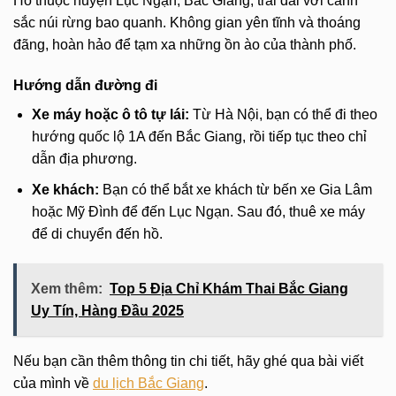
Hồ thuộc huyện Lục Ngạn, Bắc Giang, trải dài với cảnh
sắc núi rừng bao quanh. Không gian yên tĩnh và thoáng
đãng, hoàn hảo để tạm xa những ồn ào của thành phố.
Hướng dẫn đường đi
Xe máy hoặc ô tô tự lái:
Từ Hà Nội, bạn có thể đi theo
hướng quốc lộ 1A đến Bắc Giang, rồi tiếp tục theo chỉ
dẫn địa phương.
Xe khách:
Bạn có thể bắt xe khách từ bến xe Gia Lâm
hoặc Mỹ Đình để đến Lục Ngạn. Sau đó, thuê xe máy
để di chuyển đến hồ.
Xem thêm:
Top 5 Địa Chỉ Khám Thai Bắc Giang
Uy Tín, Hàng Đầu 2025
Nếu bạn cần thêm thông tin chi tiết, hãy ghé qua bài viết
của mình về
du lịch Bắc Giang
.