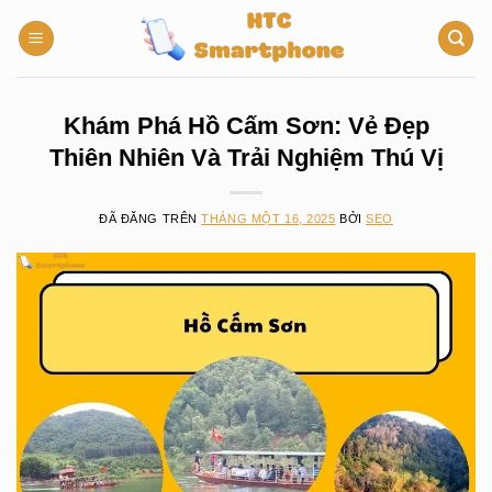
Chuyển
đến
nội
dung
Khám Phá Hồ Cấm Sơn: Vẻ Đẹp
Thiên Nhiên Và Trải Nghiệm Thú Vị
ĐÃ ĐĂNG TRÊN
THÁNG MỘT 16, 2025
BỞI
SEO