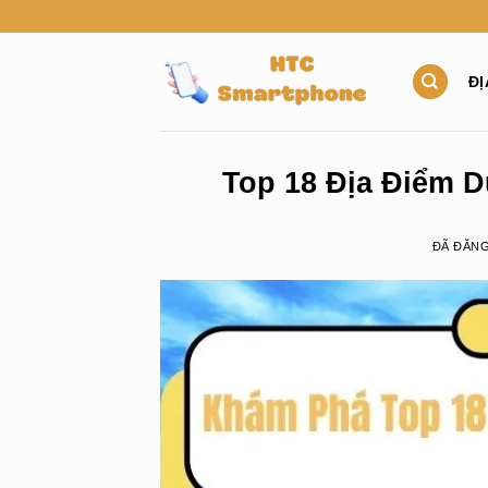
Chuyển
đến
nội
ĐỊ
dung
Top 18 Địa Điểm D
ĐÃ ĐĂN