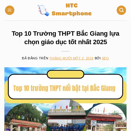
Chuyển
đến
nội
dung
Top 10 Trường THPT Bắc Giang lựa
chọn giáo dục tốt nhất 2025
ĐÃ ĐĂNG TRÊN
THÁNG MƯỜI MỘT 2, 2024
BỞI
SEO