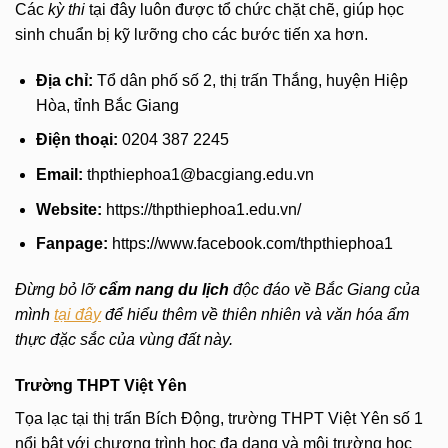
Các
kỳ thi
tại đây luôn được tổ chức chặt chẽ, giúp học
sinh chuẩn bị kỹ lưỡng cho các bước tiến xa hơn.
Địa chỉ:
Tổ dân phố số 2, thị trấn Thắng, huyện Hiệp
Hòa, tỉnh Bắc Giang
Điện thoại:
0204 387 2245
Email:
thpthiephoa1@bacgiang.edu.vn
Website:
https://thpthiephoa1.edu.vn/
Fanpage:
https://www.facebook.com/thpthiephoa1
Đừng bỏ lỡ
cẩm nang du lịch
độc đáo về Bắc Giang của
mình
tại đây
để hiểu thêm về thiên nhiên và văn hóa ẩm
thực đặc sắc của vùng đất này.
Trường THPT Việt Yên
Tọa lạc tại thị trấn Bích Động, trường THPT Việt Yên số 1
nổi bật với chương trình học đa dạng và môi trường học