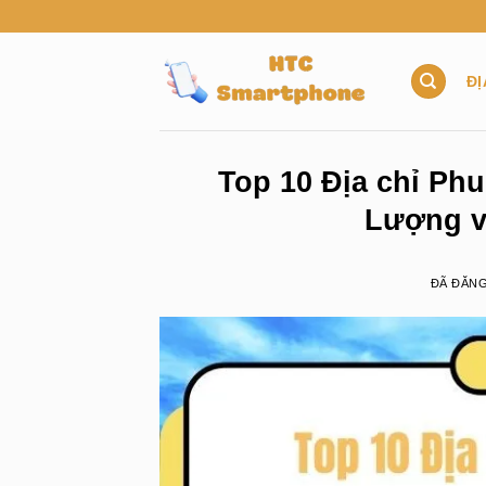
Chuyển
đến
nội
ĐỊ
dung
Top 10 Địa chỉ Ph
Lượng v
ĐÃ ĐĂN