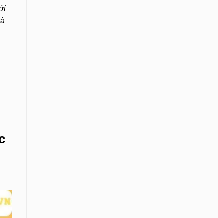
ới
và
c