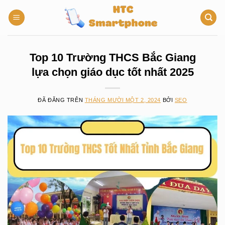
Chuyển
đến
nội
dung
Top 10 Trường THCS Bắc Giang
lựa chọn giáo dục tốt nhất 2025
ĐÃ ĐĂNG TRÊN
THÁNG MƯỜI MỘT 2, 2024
BỞI
SEO