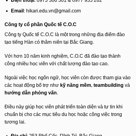
Điện thoại
: 0973 306 301 & 0977 933 262
Email
:
hikari.edu.vn@gmail.com
Công ty cổ phần Quốc tế C.O.C
Công ty Quốc tế C.O.C là một trong những địa điểm đào
tạo tiếng Hàn có thâm niên tại Bắc Giang.
Với hơn 10 năm kinh nghiệm, C.O.C đã đào tạo thành
công nhiều học viên với chất lượng đào tạo cao.
Ngoài việc học ngôn ngữ, học viên còn được tham gia vào
các hoạt động bổ trợ như
kỹ năng mềm
,
teambuilding
và
hướng dẫn phỏng vấn
.
Điều này giúp học viên phát triển toàn diện và tự tin khi
chuẩn bị cho các mục tiêu du học hoặc công việc trong
tương lai.
Địa chỉ
: 253 Phố Cốc, Dĩnh Trì, Bắc Giang