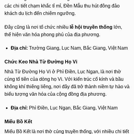
các chi tiết chạm khắc tỉ mỉ, Đền Mẫu thu hút đông đảo
khách du lịch đến chiêm ngưỡng.
Đây cũng là nơi tổ chức nhiều
lễ hội truyền thống
lớn,
thể hiện văn hóa phong phú của địa phương.
Địa chỉ:
Trường Giang, Lục Nam, Bắc Giang, Việt Nam
Chức Keo Nhà Từ Đường Họ Vi
Nhà Từ Đường Họ Vi ở Phì Điền, Lục Ngạn, là nơi thờ
cúng tổ tiên của dòng họ Vi. Với kiến trúc cổ kính và bầu
không khí thiêng liêng, nơi đây đã trở thành niềm tự hào và
biểu tượng văn hóa của cộng đồng địa phương.
Địa chỉ:
Phì Điền, Lục Ngạn, Bắc Giang, Việt Nam
Miếu Bồ Kết
Miếu Bồ Kết là nơi thờ cúng truyền thống, với nhiều chi tiết