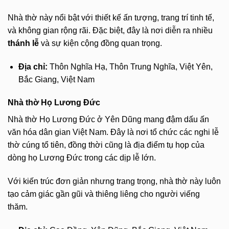
Nhà thờ này nổi bật với thiết kế ấn tượng, trang trí tinh tế,
và không gian rộng rãi. Đặc biệt, đây là nơi diễn ra nhiều
thánh lễ
và sự kiện cộng đồng quan trọng.
Địa chỉ:
Thôn Nghĩa Hạ, Thôn Trung Nghĩa, Việt Yên,
Bắc Giang, Việt Nam
Nhà thờ Họ Lương Đức
Nhà thờ Họ Lương Đức ở Yên Dũng mang đậm dấu ấn
văn hóa dân gian Việt Nam. Đây là nơi tổ chức các nghi lễ
thờ cúng tổ tiên, đồng thời cũng là địa điểm tụ họp của
dòng họ Lương Đức trong các dịp lễ lớn.
Với kiến trúc đơn giản nhưng trang trọng, nhà thờ này luôn
tạo cảm giác gần gũi và thiêng liêng cho người viếng
thăm.