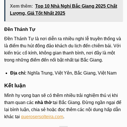
Xem thêm:
Top 10 Nhà Nghỉ Bắc Giang 2025 Chất
Lượng, Giá Tốt Nhất 2025
Đền Thánh Tự
Đền Thánh Tự là nơi diễn ra nhiều nghi lễ truyền thống và
là điểm thu hút đông đảo khách du lịch đến chiêm bái. Với
kiến trúc cổ kính, không gian thanh bình, nơi đây là một
trong những điểm đến nổi bật nhất tại Bắc Giang.
Địa chỉ:
Nghĩa Trung, Việt Yên, Bắc Giang, Việt Nam
Kết luận
Mình hy vọng bạn sẽ có thêm nhiều trải nghiệm thú vị khi
tham quan các
nhà thờ
tại Bắc Giang. Đừng ngần ngại để
lại bình luận, chia sẻ hoặc đọc thêm các nội dung hấp dẫn
khác tại
querosersolteira.com
.