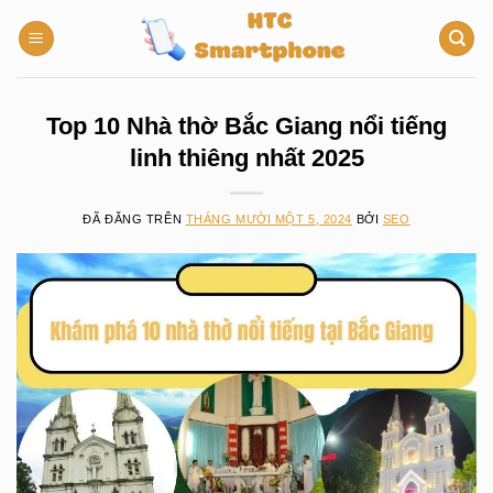
Chuyển
đến
nội
dung
Top 10 Nhà thờ Bắc Giang nổi tiếng
linh thiêng nhất 2025
ĐÃ ĐĂNG TRÊN
THÁNG MƯỜI MỘT 5, 2024
BỞI
SEO