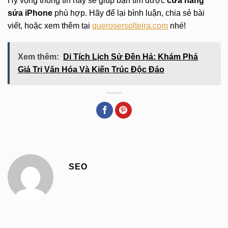
Hy vọng thông tin này sẽ giúp bạn tìm được
cửa hàng
sửa iPhone
phù hợp. Hãy để lại bình luận, chia sẻ bài
viết, hoặc xem thêm tại
querosersolteira.com
nhé!
Xem thêm:
Di Tích Lịch Sử Đền Hả: Khám Phá
Giá Trị Văn Hóa Và Kiến Trúc Độc Đáo
SEO