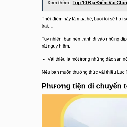
Xem thêm:
Top 10 Địa Điểm Vui Chơ
Thời điểm này là mùa hè, buổi tối sẽ hơi se
trại,…
Tuy nhiên, bạn nên tránh đi vào những dịp 
rất nguy hiểm.
Vải thiều là một trong những đặc sản n
Nếu bạn muốn thưởng thức vải thiều Lục N
Phương tiện di chuyển t