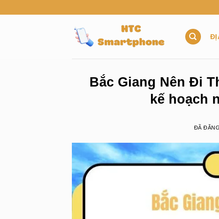
Chuyển
đến
nội
ĐỊ
dung
Bắc Giang Nên Đi T
kế hoạch 
ĐÃ ĐĂN