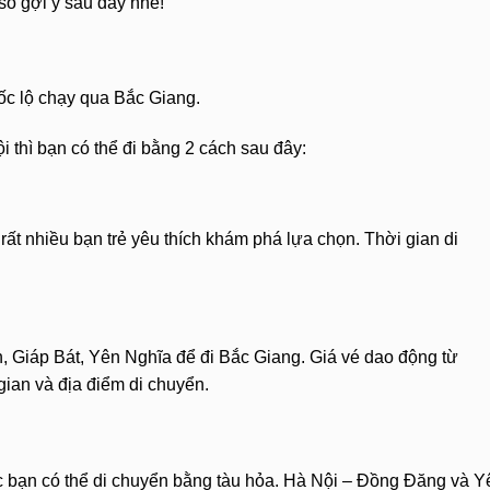
ố gợi ý sau đây nhé!
ốc lộ chạy qua Bắc Giang.
i thì bạn có thể đi bằng 2 cách sau đây:
ất nhiều bạn trẻ yêu thích khám phá lựa chọn. Thời gian di
h, Giáp Bát, Yên Nghĩa để đi Bắc Giang. Giá vé dao động từ
gian và địa điểm di chuyển.
 bạn có thể di chuyển bằng tàu hỏa. Hà Nội – Đồng Đăng và Y